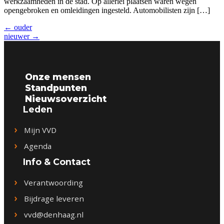
werkzaamheden in de stad. Op allerlei plaatsen waren wegen
opengebroken en omleidingen ingesteld. Automobilisten zijn […]
←
ouder
nieuwer
→
Onze mensen
Standpunten
Nieuwsoverzicht
Leden
Mijn VVD
Agenda
Info & Contact
Verantwoording
Bijdrage leveren
vvd@denhaag.nl