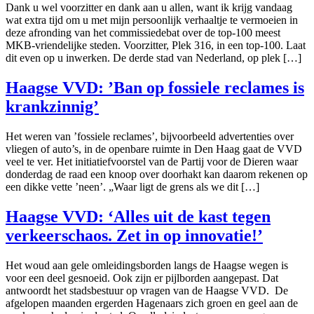
Dank u wel voorzitter en dank aan u allen, want ik krijg vandaag
wat extra tijd om u met mijn persoonlijk verhaaltje te vermoeien in
deze afronding van het commissiedebat over de top-100 meest
MKB-vriendelijke steden. Voorzitter, Plek 316, in een top-100. Laat
dit even op u inwerken. De derde stad van Nederland, op plek […]
Haagse VVD: ’Ban op fossiele reclames is
krankzinnig’
Het weren van ’fossiele reclames’, bijvoorbeeld advertenties over
vliegen of auto’s, in de openbare ruimte in Den Haag gaat de VVD
veel te ver. Het initiatiefvoorstel van de Partij voor de Dieren waar
donderdag de raad een knoop over doorhakt kan daarom rekenen op
een dikke vette ’neen’. „Waar ligt de grens als we dit […]
Haagse VVD: ‘Alles uit de kast tegen
verkeerschaos. Zet in op innovatie!’
Het woud aan gele omleidingsborden langs de Haagse wegen is
voor een deel gesnoeid. Ook zijn er pijlborden aangepast. Dat
antwoordt het stadsbestuur op vragen van de Haagse VVD. De
afgelopen maanden ergerden Hagenaars zich groen en geel aan de