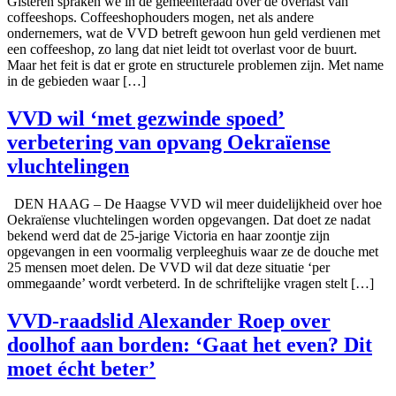
Gisteren spraken we in de gemeenteraad over de overlast van
coffeeshops. Coffeeshophouders mogen, net als andere
ondernemers, wat de VVD betreft gewoon hun geld verdienen met
een coffeeshop, zo lang dat niet leidt tot overlast voor de buurt.
Maar het feit is dat er grote en structurele problemen zijn. Met name
in de gebieden waar […]
VVD wil ‘met gezwinde spoed’
verbetering van opvang Oekraïense
vluchtelingen
DEN HAAG – De Haagse VVD wil meer duidelijkheid over hoe
Oekraïense vluchtelingen worden opgevangen. Dat doet ze nadat
bekend werd dat de 25-jarige Victoria en haar zoontje zijn
opgevangen in een voormalig verpleeghuis waar ze de douche met
25 mensen moet delen. De VVD wil dat deze situatie ‘per
ommegaande’ wordt verbeterd. In de schriftelijke vragen stelt […]
VVD-raadslid Alexander Roep over
doolhof aan borden: ‘Gaat het even? Dit
moet écht beter’