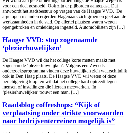
Het woud aan gele omleidingsborden langs de Haagse wegen is
voor een deel gesnoeid. Ook zijn er pijlborden aangepast. Dat
antwoordt het stadsbestuur op vragen van de Haagse VVD. De
afgelopen maanden ergerden Hagenaars zich groen en geel aan de
werkzaamheden in de stad. Op allerlei plaatsen waren wegen
opengebroken en omleidingen ingesteld. Automobilisten zijn […]
Haagse VVD: stop zogenaamde
‘plezierhuwelijken’
De Haagse VVD wil dat het college korte metten maakt met
zogenaamde ‘plezierhuwelijken’. Volgens een Zweeds
onderzoeksprogramma vinden deze huwelijken zich waarschijnlijk
ook in Den Haag plaats. De Haagse VVD wil weten of deze
berichtgeving klopt en wil dat het college hard optreedt tegen
mensen of instellingen die hieraan meewerken. In
‘plezierhuwelijken’ trouwt een man, […]
Raadsblog coffeeshops: “Kijk of
verplaatsing onder strikte voorwaarden
naar bedrijventerreinen mogelijk is”