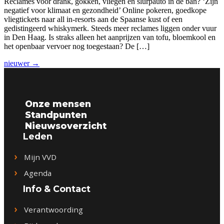
Reclames voor drank, gokken, vliegen en slurpauto in de ban? ‘Zijn
negatief voor klimaat en gezondheid’ Online pokeren, goedkope
vliegtickets naar all in-resorts aan de Spaanse kust of een
gedistingeerd whiskymerk. Steeds meer reclames liggen onder vuur
in Den Haag. Is straks alleen het aanprijzen van tofu, bloemkool en
het openbaar vervoer nog toegestaan? De […]
nieuwer
→
Onze mensen
Standpunten
Nieuwsoverzicht
Leden
Mijn VVD
Agenda
Info & Contact
Verantwoording