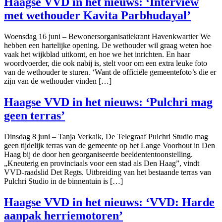
Haagse VVD in het nieuws: ‘Interview
met wethouder Kavita Parbhudayal’
Woensdag 16 juni – Bewonersorganisatiekrant Havenkwartier We
hebben een hartelijke opening. De wethouder wil graag weten hoe
vaak het wijkblad uitkomt, en hoe we het inrichten. En haar
woordvoerder, die ook nabij is, stelt voor om een extra leuke foto
van de wethouder te sturen. ‘Want de officiële gemeentefoto’s die er
zijn van de wethouder vinden […]
Haagse VVD in het nieuws: ‘Pulchri mag
geen terras’
Dinsdag 8 juni – Tanja Verkaik, De Telegraaf Pulchri Studio mag
geen tijdelijk terras van de gemeente op het Lange Voorhout in Den
Haag bij de door hen georganiseerde beeldententoonstelling.
„Kneuterig en provinciaals voor een stad als Den Haag”, vindt
VVD-raadslid Det Regts. Uitbreiding van het bestaande terras van
Pulchri Studio in de binnentuin is […]
Haagse VVD in het nieuws: ‘VVD: Harde
aanpak herriemotoren’