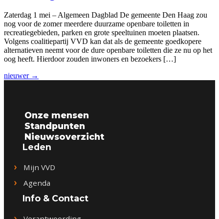
Zaterdag 1 mei – Algemeen Dagblad De gemeente Den Haag zou
nog voor de zomer meerdere duurzame openbare toiletten in
recreatiegebieden, parken en grote speeltuinen moeten plaatsen.
Volgens coalitiepartij VVD kan dat als de gemeente goedkopere
alternatieven neemt voor de dure openbare toiletten die ze nu op het
oog heeft. Hierdoor zouden inwoners en bezoekers […]
nieuwer
→
Onze mensen
Standpunten
Nieuwsoverzicht
Leden
Mijn VVD
Agenda
Info & Contact
Verantwoording