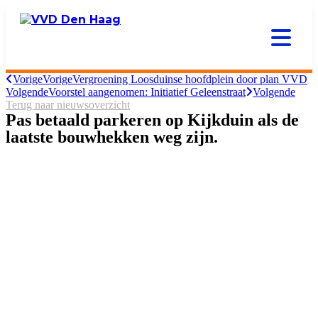
Vorige
Vorige
Vergroening Loosduinse hoofdplein door plan VVD
Volgende
Voorstel aangenomen: Initiatief Geleenstraat
Volgende
Terug naar nieuwsoverzicht
Pas betaald parkeren op Kijkduin als de
laatste bouwhekken weg zijn.