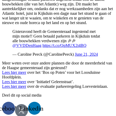
bouwhekken (die van het Atlantic) weg zijn. Dit maakt het
aantrekkelijker om, ondanks dat er nog werkzaamheden zijn aan het
Atlantic hotel, juist in Kijkduin een dagje naar het strand te gaan of
wat langer uit te waaien, om te winkelen en te genieten van de
nieuwe en oude horeca op het land en op het strand.
Gisteravond heeft de Gemeenteraad ingestemd met
mijn motie!! Geen betaald parkeren in Kijkduin totdat
alle bouwhekken verdwenen zijn 🎉🎉
@VVDDenHaag
https://t.co/QpMUX2i4BQ
— Caroline Peeck (@CarolinePeeck)
June 21, 2024
Meer weten over onze andere plannen die door de meerderheid van
de Haagse gemeenteraad zijn gesteund?
Lees hier meer
over het ‘Bos op Poten’ voor het Loosduinse
Hoofdplein.
Lees hier meer
over ‘Initiatief Geleenstraat’.
Lees hier meer
over de evaluatie parkeerregeling Loevesteinlaan.
Deel dit op social media
cebook
Linkedin