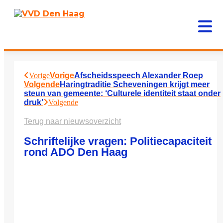
Vorige
Vorige
Afscheidsspeech Alexander Roep
Volgende
Haringtraditie Scheveningen krijgt meer
steun van gemeente: ‘Culturele identiteit staat onder
druk’
Volgende
Terug naar nieuwsoverzicht
Schriftelijke vragen: Politiecapaciteit
rond ADO Den Haag