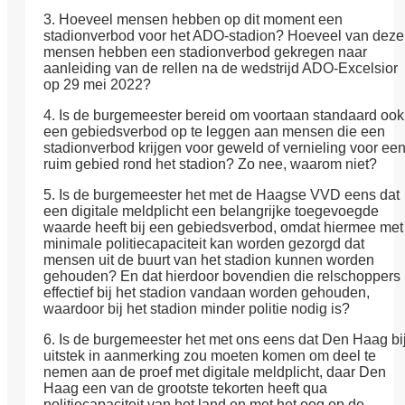
3. Hoeveel mensen hebben op dit moment een
stadionverbod voor het ADO-stadion? Hoeveel van deze
mensen hebben een stadionverbod gekregen naar
aanleiding van de rellen na de wedstrijd ADO-Excelsior
op 29 mei 2022?
4. Is de burgemeester bereid om voortaan standaard ook
een gebiedsverbod op te leggen aan mensen die een
stadionverbod krijgen voor geweld of vernieling voor ee
ruim gebied rond het stadion? Zo nee, waarom niet?
5. Is de burgemeester het met de Haagse VVD eens dat
een digitale meldplicht een belangrijke toegevoegde
waarde heeft bij een gebiedsverbod, omdat hiermee met
minimale politiecapaciteit kan worden gezorgd dat
mensen uit de buurt van het stadion kunnen worden
gehouden? En dat hierdoor bovendien die relschoppers
effectief bij het stadion vandaan worden gehouden,
waardoor bij het stadion minder politie nodig is?
6. Is de burgemeester het met ons eens dat Den Haag bi
uitstek in aanmerking zou moeten komen om deel te
nemen aan de proef met digitale meldplicht, daar Den
Haag een van de grootste tekorten heeft qua
politiecapaciteit van het land en met het oog op de