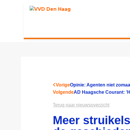
Vorige
Opinie: Agenten niet zomaa
Volgende
AD Haagsche Courant: ‘Het v
Terug naar nieuwsoverzicht
Meer struikels