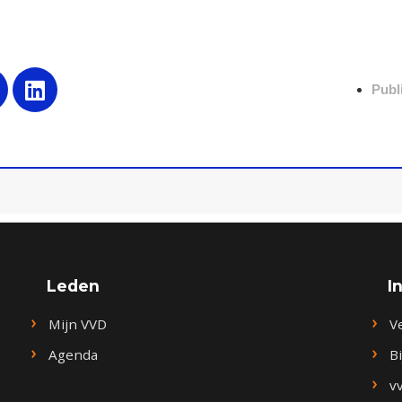
Publ
Leden
I
Mijn VVD
V
Agenda
B
v