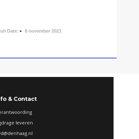
ish Date:
8 november 2021
nfo & Contact
erantwoording
ijdrage leveren
vd@denhaag.nl