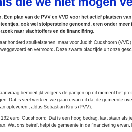
is die we niet mogen ve
n. Een plan van de PVV en VVD voor het actief plaatsen van 
entjes, ook wel stolpersteine genoemd, eren onder meer 
zoek naar slachtoffers en de financiëring.
r honderd struikelstenen, maar voor Judith Oudshoorn (VVD) is
 weggevoerd en vermoord. Deze zwarte bladzijde uit onze ges
aanvraag bemoeilijkt volgens de partijen op dit moment het pro
gen. Dat is veel werk en we gaan ervan uit dat de gemeente ove
an opleveren’, aldus Sebastian Kruis (PVV).
132 euro. Oudshoorn: ‘Dat is een hoog bedrag, laat staan als je
an. Wat ons betreft helpt de gemeente in de financiering ervan. 