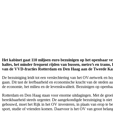
Het kabinet gaat 110 miljoen euro bezuinigen op het openbaar ve
haltes, het minder frequent rijden van bussen, metro’s en trams,
van de VVD-fracties Rotterdam en Den Haag aan de Tweede Ka
De bezuiniging leidt tot een verslechtering van het OV-netwerk en hog
gaan. Dit tast de leefbaarheid en economische kracht van de steden 
de economie, het milieu en de levenskwaliteit. Bezuinigen op openbaar ve
Rotterdam en Den Haag staan voor enorme uitdagingen. Met de groeie
bereikbaarheid steeds urgenter. De aangekondigde bezuiniging is nie
gebouwd, moet het Rijk in het OV investeren, in plaats van erop te b
sport, studie of vrienden komen. Daarvoor is het OV van groot belan