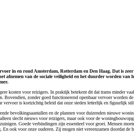
rvoer in en rond Amsterdam, Rotterdam en Den Haag. Dat is zeer sl
 het afnemen van de sociale veiligheid en het duurder worden van h
mer.
ere kosten voor reizigers. In praktijk betekent dit dat trams minder vaa
aan. Bovendien, zonder goed functionerend openbaar vervoer worden de 
rvoer is kortzichtig beleid dat onze steden letterlijk en figuurlijk stil
nde bevolkingsaantallen en de plannen voor duizenden nieuwe woninge
t alleen slecht nieuws voor reizigers, maar ook voor de woningbouwopg
ezuinigen. Goede verbindingen zijn essentieel voor groei. Mensen moet
g. En ook voor onze ouderen. Zij mogen niet vereenzamen doordat de b