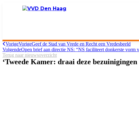
Vorige
Vorige
Geef de Stad van Vrede en Recht een Vredesbeeld
Volgende
Open brief aan directie NS: “NS faciliteert donkerste vor
Terug naar nieuwsoverzicht
‘Tweede Kamer: draai deze bezuinigingen 