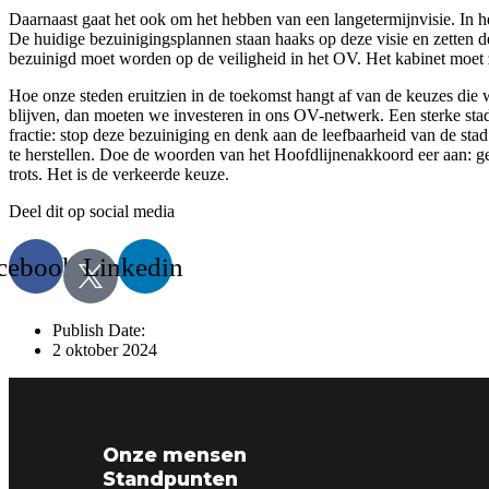
Daarnaast gaat het ook om het hebben van een langetermijnvisie. In he
De huidige bezuinigingsplannen staan haaks op deze visie en zetten de
bezuinigd moet worden op de veiligheid in het OV. Het kabinet moe
Hoe onze steden eruitzien in de toekomst hangt af van de keuzes di
blijven, dan moeten we investeren in ons OV-netwerk. Een sterke sta
fractie: stop deze bezuiniging en denk aan de leefbaarheid van de 
te herstellen. Doe de woorden van het Hoofdlijnenakkoord eer aan: ge
trots. Het is de verkeerde keuze.
Deel dit op social media
cebook
Linkedin
Publish Date:
2 oktober 2024
Onze mensen
Standpunten