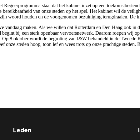
t Regeerprogramma staat dat het kabinet inzet op een toekomstbestendig
 bereikbaarheid van onze steden op het spel. Het kabinet wil de veiligh
t zijn woord houden en de voorgenomen bezuiniging terugdraaien. De 
e we vandaag maken. Als we willen dat Rotterdam en Den Haag ook in d
d begint bij een sterk openbaar vervoersnetwerk. Daarom roepen wij o
stad. Op 8 oktober wordt de begroting van I&W behandeld in de Tweede 
ef onze steden hoop, toon lef en wees trots op onze prachtige steden. 
Leden