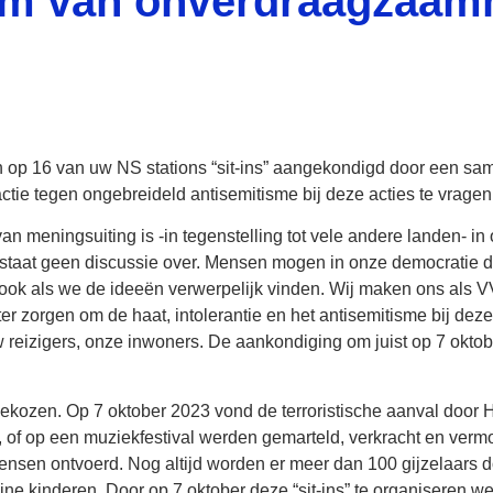
rm van onverdraagzaamh
n op 16 van uw NS stations “sit-ins” aangekondigd door een sa
tie tegen ongebreideld antisemitisme bij deze acties te vragen
an meningsuiting is -in tegenstelling tot vele andere landen- in
estaat geen discussie over. Mensen mogen in onze democratie
, ook als we de ideeën verwerpelijk vinden. Wij maken ons als 
 zorgen om de haat, intolerantie en het antisemitisme bij deze
reizigers, onze inwoners. De aankondiging om juist op 7 oktober
 gekozen. Op 7 oktober 2023 vond de terroristische aanval door
s, of op een muziekfestival werden gemarteld, verkracht en ve
sen ontvoerd. Nog altijd worden er meer dan 100 gijzelaars 
e kinderen. Door op 7 oktober deze “sit-ins” te organiseren we