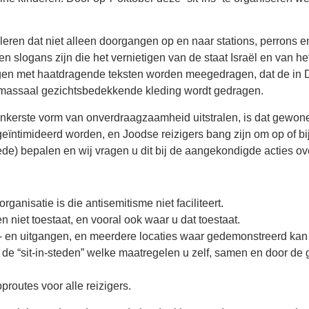
” leren dat niet alleen doorgangen op en naar stations, perron
n slogans zijn die het vernietigen van de staat Israël en van he
ggen met haatdragende teksten worden meegedragen, dat de in D
 massaal gezichtsbedekkende kleding wordt gedragen.
 donkerste vorm van onverdraagzaamheid uitstralen, is dat gewone
ïntimideerd worden, en Joodse reizigers bang zijn om op of bij
de) bepalen en wij vragen u dit bij de aangekondigde acties ov
ganisatie is die antisemitisme niet faciliteert.
en niet toestaat, en vooral ook waar u dat toestaat.
- en uitgangen, en meerdere locaties waar gedemonstreerd kan w
de “sit-in-steden” welke maatregelen u zelf, samen en door de 
proutes voor alle reizigers.