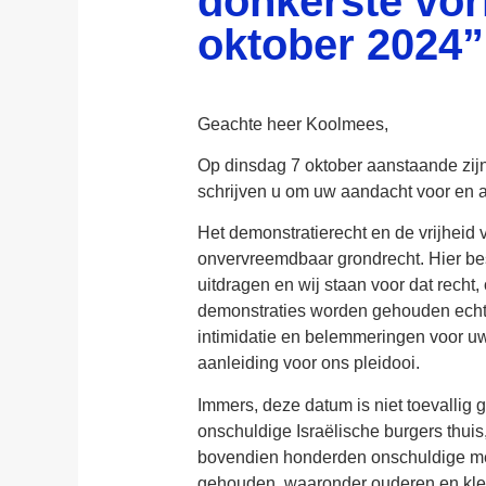
donkerste vo
oktober 2024”
Geachte heer Koolmees,
Op dinsdag 7 oktober aanstaande zij
schrijven u om uw aandacht voor en ac
Het demonstratierecht en de vrijheid v
onvervreemdbaar grondrecht. Hier b
uitdragen en wij staan voor dat recht
demonstraties worden gehouden echter
intimidatie en belemmeringen voor uw 
aanleiding voor ons pleidooi.
Immers, deze datum is niet toevallig
onschuldige Israëlische burgers thui
bovendien honderden onschuldige men
gehouden, waaronder ouderen en klein