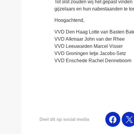
Tot slot zouden wij het gepast vinden
gijzelaars en hun nabestaanden te ton
Hoogachtend,
VVD Den Haag Lotte van Basten Bat
VVD Alkmaar John van der Rhee
VVD Leeuwarden Marcel Visser
VVD Groningen Ietje Jacobs-Setz
VVD Enschede Rachel Denneboom
Deel dit op social media