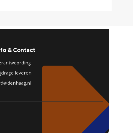
nfo & Contact
erantwoording
ijdrage leveren
vd@denhaag.nl