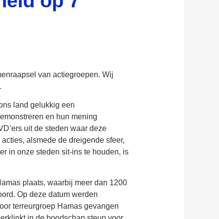
eid op 7
menraapsel van actiegroepen. Wij
.
 ons land gelukkig een
 demonstreren en hun mening
VVD’ers uit de steden waar deze
 acties, alsmede de dreigende sfeer,
 in onze steden sit-ins te houden, is
 Hamas plaats, waarbij meer dan 1200
rmoord. Op deze datum werden
door terreurgroep Hamas gevangen
erklinkt in de boodschap steun voor