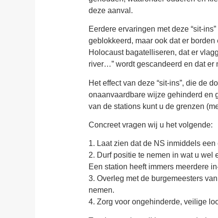
deze aanval.
Eerdere ervaringen met deze “sit-ins
geblokkeerd, maar ook dat er borden e
Holocaust bagatelliseren, dat er vla
river…” wordt gescandeerd en dat er
Het effect van deze “sit-ins”, die de
onaanvaardbare wijze gehinderd en ge
van de stations kunt u de grenzen (me
Concreet vragen wij u het volgende:
1. Laat zien dat de NS inmiddels een or
2. Durf positie te nemen in wat u wel 
Een station heeft immers meerdere in
3. Overleg met de burgemeesters van 
nemen.
4. Zorg voor ongehinderde, veilige loo