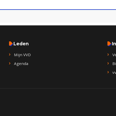
Leden
I
Mijn VVD
V
Agenda
B
v