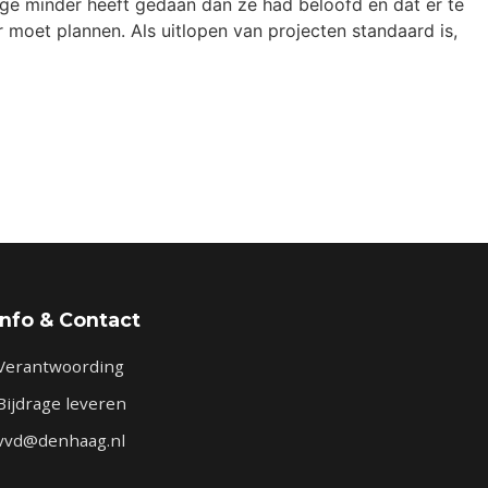
ege minder heeft gedaan dan ze had beloofd en dat er te
 moet plannen. Als uitlopen van projecten standaard is,
Info & Contact
Verantwoording
Bijdrage leveren
vvd@denhaag.nl