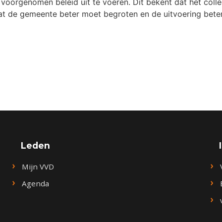
 voorgenomen beleid uit te voeren. Dit bekent dat het coll
 dat de gemeente beter moet begroten en de uitvoering beter
Leden
Mijn VVD
Agenda