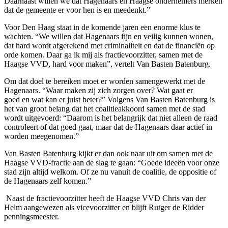
Daarnaast willen we dat Hagenaars en Haagse ondernemers merken
dat de gemeente er voor hen is en meedenkt
.
”
Voor Den Haag staat in de komende jaren een enorme klus te
wachten. “We willen dat Hagenaars fijn en veilig kunnen wonen,
dat hard wordt afgerekend met criminaliteit en dat de financiën op
orde komen. Daar ga ik mij als fractievoorzitter, samen met de
Haagse VVD, hard voor maken”, vertelt Van Basten Batenburg.
Om dat doel te bereiken moet er worden samengewerkt met de
Hagenaars. “Waar maken zij zich zorgen over? Wat gaat er
goed en wat kan er juist beter?” Volgens Van Basten Batenburg is
het van groot belang dat het coalitieakkoord samen met de stad
wordt uitgevoerd: “Daarom is het belangrijk dat niet alleen de raad
controleert of dat goed gaat, maar dat de Hagenaars daar actief in
worden meegenomen.”
Van Basten Batenburg kijkt er dan ook naar uit om samen met de
Haagse VVD-fractie aan de slag te gaan: “Goede ideeën voor onze
stad zijn altijd welkom. Of ze nu vanuit de coalitie, de oppositie of
de Hagenaars zelf komen.”
Naast de fractievoorzitter heeft de Haagse VVD Chris van der
Helm aangewezen als vicevoorzitter en blijft Rutger de Ridder
penningsmeester.