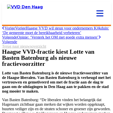
Vorige
Vorige
Haagse VVD wil steun voor ondernemers Kijkduin:
‘De gemeente moet de bereikbaarheid verbeteren’
Volgende
Opinie: ‘Versterk het OM met goede extra mensen’
Volgende
Terug naar nieuwsoverzicht
Haagse VVD-fractie kiest Lotte van
Basten Batenburg als nieuwe
fractievoorzitter
Lotte van Basten Batenburg is de nieuwe fractievoorzitter van
de Haagse liberalen. Van Basten Batenburg is verheugd met het
vertrouwen en gemotiveerd om met de fractie aan de slag te
gaan om de uitdagingen in Den Haag aan te pakken en de stad
nog mooier te maken.
Van Basten Batenburg:
“De liberalen vinden het belangrijk dat
Hagenaars zichtbaar gaan merken dat wijken worden opgeknapt,
buurten veiliger zijn en de straten schoner en groener zijn geworden.