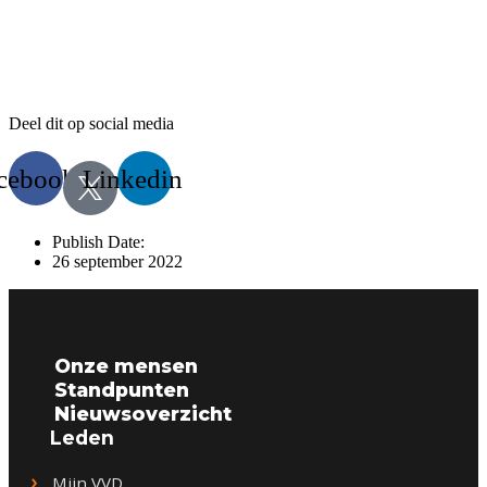
Deel dit op social media
cebook
Linkedin
Publish Date:
26 september 2022
Onze mensen
Standpunten
Nieuwsoverzicht
Leden
Mijn VVD