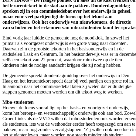
DEN HAAG – De Haagse politiek wil alles uit de kast trekken o
het lerarentekort in de stad aan te pakken. Donderdagmiddag
spreken zij in een commissiedebat over het onderwijs in geheel,
maar voor veel partijen ligt de focus op het tekort aan
onderwijzers. Ook het onderwijs van nieuwkomers, de directie
van scholen en het erkennen van mbo-studenten komt ter sprake
Eind vorig jaar luidde de gemeente nog de noodklok. In zowel het
primair als voortgezet onderwijs is een grote vraag naar docenten.
Daarvan zijn de grootste tekorten in het basisonderwijs en in de
stadsdelen Laak en Centrum. In het basisonderwijs was er in decembe
zelfs een tekort van 22 procent, waardoor ruim twee op de tien
kinderen niet de nodige aandacht krijgen die zij nodig hebben.
De gemeente spreekt donderdagmiddag over het onderwijs in Den
Haag en het lerarentekort speelt daar bij veel partijen een grote rol in.
In aanloop naar het commissiedebat laten zij weten dat er duidelijke
stappen genomen moeten worden om dit tekort weg te werken.
Mbo-studenten
Hoewel de focus vooral ligt op het basis- en voortgezet onderwijs,
komt het beroeps- en wetenschappelijk onderwijs ook aan bod. Zowe
GroenLinks als de VVD willen dat mbo-studenten ook worden erken
als studenten, iets wat de wethouder eerder heeft toegezegd om aan te
pakken, maar nog zonder vervolgstappen. ‘Zij willen ook meedoen in
het studentenleven, maar worden nog steeds minder als student