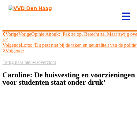
Vorige
Vorige
Opinie Anouk: ‘Pak ze op. Berecht ze. Maar zwijg ove
ze’
Volgende
Lotte: ‘Dit past niet bij de taken en neutraliteit van de politie
Volgende
Terug naar nieuwsoverzicht
Caroline: De huisvesting en voorzieningen
voor studenten staat onder druk’