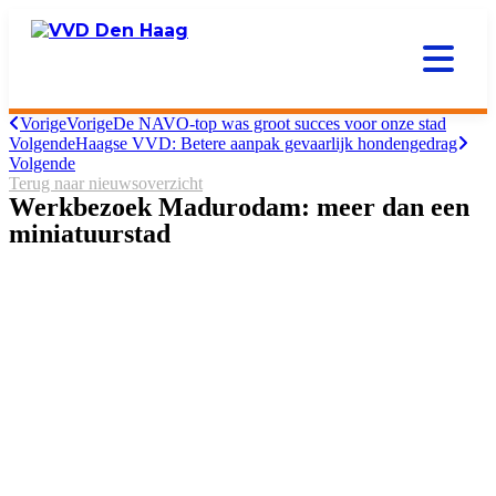
Vorige
Vorige
De NAVO-top was groot succes voor onze stad
Volgende
Haagse VVD: Betere aanpak gevaarlijk hondengedrag
Volgende
Terug naar nieuwsoverzicht
Werkbezoek Madurodam: meer dan een
miniatuurstad