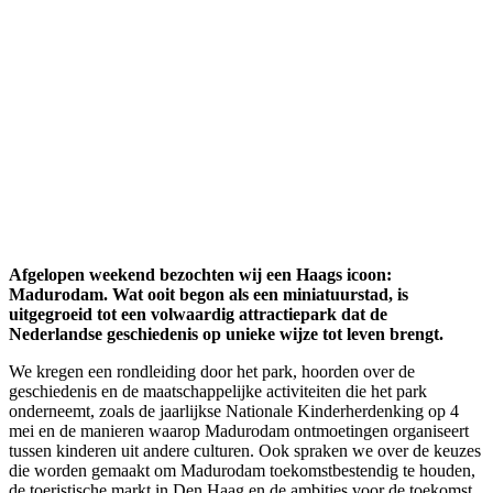
Afgelopen weekend bezochten wij een Haags icoon:
Madurodam. Wat ooit begon als een miniatuurstad, is
uitgegroeid tot een volwaardig attractiepark dat de
Nederlandse geschiedenis op unieke wijze tot leven brengt.
We kregen een rondleiding door het park, hoorden over de
geschiedenis en de maatschappelijke activiteiten die het park
onderneemt, zoals de jaarlijkse Nationale Kinderherdenking op 4
mei en de manieren waarop Madurodam ontmoetingen organiseert
tussen kinderen uit andere culturen. Ook spraken we over de keuzes
die worden gemaakt om Madurodam toekomstbestendig te houden,
de toeristische markt in Den Haag en de ambities voor de toekomst.