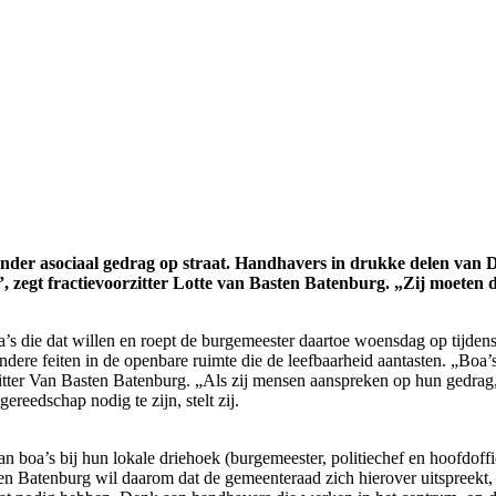
f ander asociaal gedrag op straat. Handhavers in drukke delen va
egt fractievoorzitter Lotte van Basten Batenburg. „Zij moeten d
s die dat willen en roept de burgemeester daartoe woensdag op tijden
dere feiten in de openbare ruimte die de leefbaarheid aantasten. „Boa
rzitter Van Basten Batenburg. „Als zij mensen aanspreken op hun gedra
gereedschap nodig te zijn, stelt zij.
’s bij hun lokale driehoek (burgemeester, politiechef en hoofdofficier
sten Batenburg wil daarom dat de gemeenteraad zich hierover uitspreekt