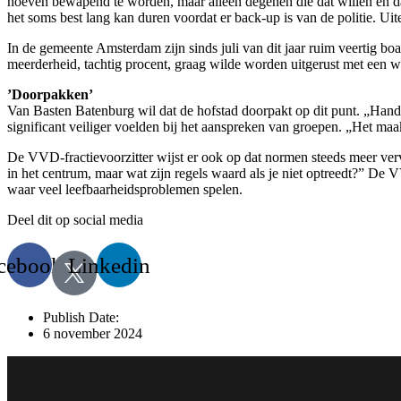
hoeven bewapend te worden, maar alleen degenen die dat willen en d
het soms best lang kan duren voordat er back-up is van de politie. Uit
In de gemeente Amsterdam zijn sinds juli van dit jaar ruim veertig bo
meerderheid, tachtig procent, graag wilde worden uitgerust met een w
’Doorpakken’
Van Basten Batenburg wil dat de hofstad doorpakt op dit punt. „Hand
significant veiliger voelden bij het aanspreken van groepen. „Het maa
De VVD-fractievoorzitter wijst er ook op dat normen steeds meer verva
in het centrum, maar wat zijn regels waard als je niet optreedt?” De
waar veel leefbaarheidsproblemen spelen.
Deel dit op social media
cebook
Linkedin
Publish Date:
6 november 2024