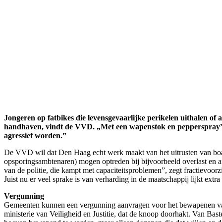
Jongeren op fatbikes die levensgevaarlijke perikelen uithalen o
handhaven, vindt de VVD. „Met een wapenstok en pepperspray”, z
agressief worden.”
De VVD wil dat Den Haag echt werk maakt van het uitrusten van boa’
opsporingsambtenaren) mogen optreden bij bijvoorbeeld overlast en an
van de politie, die kampt met capaciteitsproblemen”, zegt fractievoo
Juist nu er veel sprake is van verharding in de maatschappij lijkt extra 
Vergunning
Gemeenten kunnen een vergunning aanvragen voor het bewapenen van boa
ministerie van Veiligheid en Justitie, dat de knoop doorhakt. Van Ba