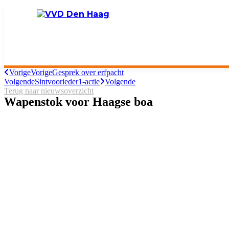
Vorige
Vorige
Gesprek over erfpacht
Volgende
Sintvoorieder1-actie
Volgende
Terug naar nieuwsoverzicht
Wapenstok voor Haagse boa