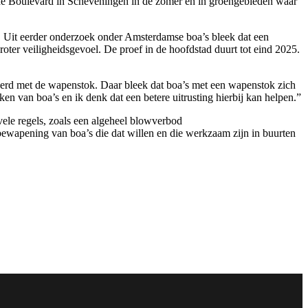
de Boulevard in Scheveningen in de zomer en in groengebieden waar
ok. Uit eerder onderzoek onder Amsterdamse boa’s bleek dat een
ter veiligheidsgevoel. De proef in de hoofdstad duurt tot eind 2025.
eerd met de wapenstok. Daar bleek dat boa’s met een wapenstok zich
en van boa’s en ik denk dat een betere uitrusting hierbij kan helpen.”
 vele regels, zoals een algeheel blowverbod
bewapening van boa’s die dat willen en die werkzaam zijn in buurten