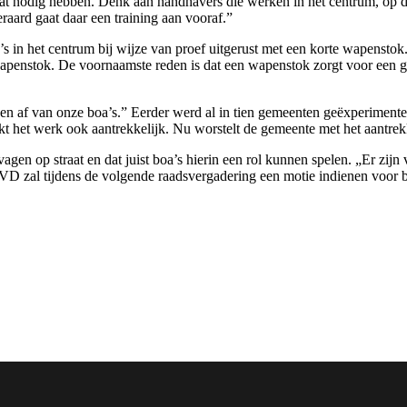
at nodig hebben. Denk aan handhavers die werken in het centrum, op 
eraard gaat daar een training aan vooraf.”
a’s in het centrum bij wijze van proef uitgerust met een korte wapenst
apenstok. De voornaamste reden is dat een wapenstok zorgt voor een gro
en af van onze boa’s.” Eerder werd al in tien gemeenten geëxperiment
kt het werk ook aantrekkelijk. Nu worstelt de gemeente met het aantrekk
gen op straat en dat juist boa’s hierin een rol kunnen spelen. „Er zijn
 VVD zal tijdens de volgende raadsvergadering een motie indienen voor 