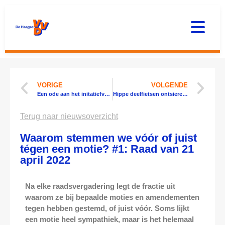
VORIGE
VOLGENDE
Een ode aan het initatiefvoorstel De Haagse Lanen: ‘Schoonheid van de eenvoud’
Hippe deelfietsen ontsieren historische plekken in Den Haag: ‘Ze halen de sfeer weg’
Terug naar nieuwsoverzicht
Waarom stemmen we vóór of juist
tégen een motie? #1: Raad van 21
april 2022
Na elke raadsvergadering legt de fractie uit
waarom ze bij bepaalde moties en amendementen
tegen hebben gestemd, of juist vóór. Soms lijkt
een motie heel sympathiek, maar is het helemaal