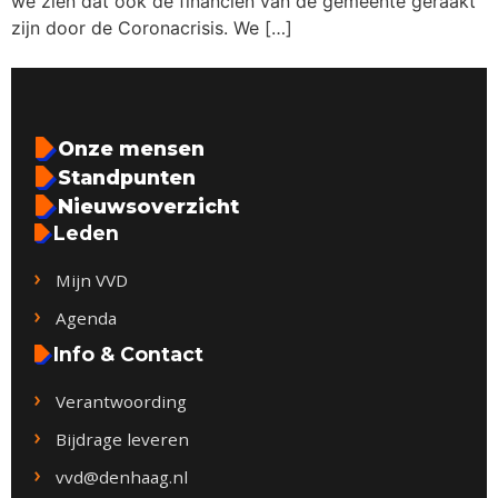
we zien dat ook de financiën van de gemeente geraakt
zijn door de Coronacrisis. We […]
Onze mensen
Standpunten
Nieuwsoverzicht
Leden
Mijn VVD
Agenda
Info & Contact
Verantwoording
Bijdrage leveren
vvd@denhaag.nl