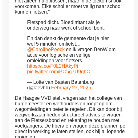
niet alleen nu oplossen, maar in de toekomst ook
voorkomen. Elke scholier moet veilig naar school
kunnen fietsen.”
Fietspad dicht. Bloedirritant als je
onderweg naar werk of school bent.
En dan denkt de gemeente dat je hier
wel 5 minuten omfietst…
@CarolinePeeck
en ik vragen BenW om
actie voor logische en veilige
omleidingen voor fietsers.
https://t.co/F0L2HAkyPi
pic.twitter.com/BC5q7U9qhO
— Lotte van Basten Batenburg
(@laevbb)
February 27, 2025
De Haagse VVD stelt vragen aan het college van
burgemeester en wethouders en roept op om
wegomleidingen beter te regelen. Dit kan door bij
wegwerkzaamheden structureel advies te vragen
aan de Fietsersbond en rekening te houden met
voetgangers. De liberalen vragen deze plannen per
direct in werking te laten stellen, ook bij al lopende
projecten.