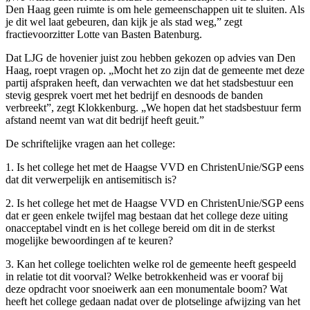
Den Haag geen ruimte is om hele gemeenschappen uit te sluiten. Als
je dit wel laat gebeuren, dan kijk je als stad weg,” zegt
fractievoorzitter Lotte van Basten Batenburg.
Dat LJG de hovenier juist zou hebben gekozen op advies van Den
Haag, roept vragen op. „Mocht het zo zijn dat de gemeente met deze
partij afspraken heeft, dan verwachten we dat het stadsbestuur een
stevig gesprek voert met het bedrijf en desnoods de banden
verbreekt”, zegt Klokkenburg. „We hopen dat het stadsbestuur ferm
afstand neemt van wat dit bedrijf heeft geuit.”
De schriftelijke vragen aan het college:
1. Is het college het met de Haagse VVD en ChristenUnie/SGP eens
dat dit verwerpelijk en antisemitisch is?
2. Is het college het met de Haagse VVD en ChristenUnie/SGP eens
dat er geen enkele twijfel mag bestaan dat het college deze uiting
onacceptabel vindt en is het college bereid om dit in de sterkst
mogelijke bewoordingen af te keuren?
3. Kan het college toelichten welke rol de gemeente heeft gespeeld
in relatie tot dit voorval? Welke betrokkenheid was er vooraf bij
deze opdracht voor snoeiwerk aan een monumentale boom? Wat
heeft het college gedaan nadat over de plotselinge afwijzing van het