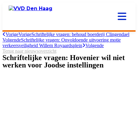
Vorige
Vorige
Schriftelijke vragen: behoud boerderij Clingendael
Volgende
Schriftelijke vragen: Onvoldoende uitvoering motie
verkeersveiligheid Willem Royaardsplein
Volgende
Terug naar nieuwsoverzicht
Schriftelijke vragen: Hovenier wil niet
werken voor Joodse instellingen