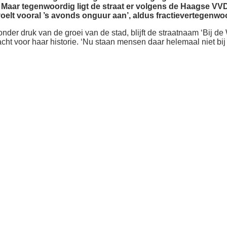
 Maar tegenwoordig ligt de straat er volgens de Haagse VVD 
et voelt vooral ’s avonds onguur aan’, aldus fractievertegen
der druk van de groei van de stad, blijft de straatnaam ‘Bij de
t voor haar historie. ‘Nu staan mensen daar helemaal niet bij