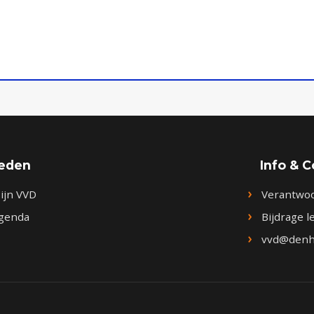
eden
Info & 
ijn VVD
Verantwo
genda
Bijdrage 
vvd@denh