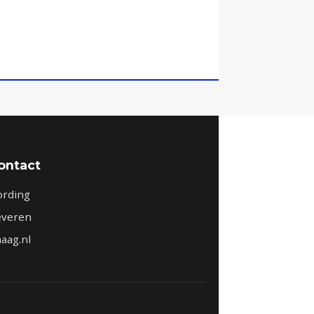
Contact
ording
leveren
aag.nl