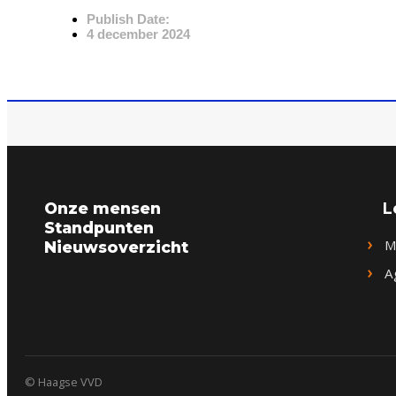
Publish Date:
4 december 2024
L
Onze mensen
Standpunten
M
Nieuwsoverzicht
A
© Haagse VVD