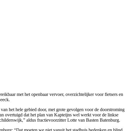
kbaar met het openbaar vervoer, overzichtelijker voor fietsers en
Peeck.
 van het hele gebied door, met grote gevolgen voor de doorstroming
van overtuigd dat het plan van Kapteijns wel werkt voor de linkse
hilderswijk,” aldus fractievoorzitter Lotte van Basten Batenburg.
tenburg: “Dat moeten we niet vanuit het stadhuis bedenken en blind