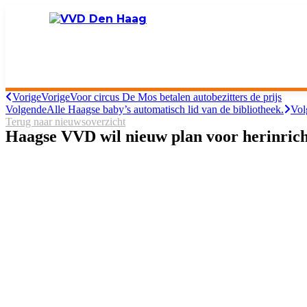
Vorige
Vorige
Voor circus De Mos betalen autobezitters de prijs
Volgende
Alle Haagse baby’s automatisch lid van de bibliotheek.
Vol
Terug naar nieuwsoverzicht
Haagse VVD wil nieuw plan voor herinric