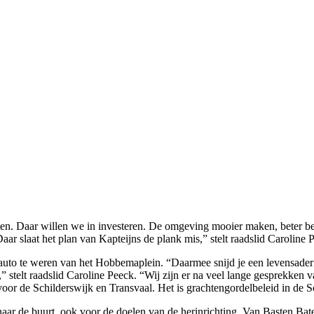
n. Daar willen we in investeren. De omgeving mooier maken, beter berei
aar slaat het plan van Kapteijns de plank mis,” stelt raadslid Caroline 
e auto te weren van het Hobbemaplein. “Daarmee snijd je een levensader
” stelt raadslid Caroline Peeck. “Wij zijn er na veel lange gesprekken 
oor de Schilderswijk en Transvaal. Het is grachtengordelbeleid in de Sc
 naar de buurt, ook voor de doelen van de herinrichting. Van Basten Ba