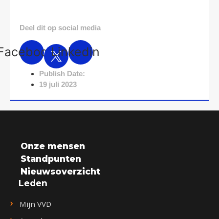
Deel dit op social media
Facebook
Linkedin
Publish Date:
19 juli 2023
Onze mensen
Standpunten
Nieuwsoverzicht
Leden
Mijn VVD