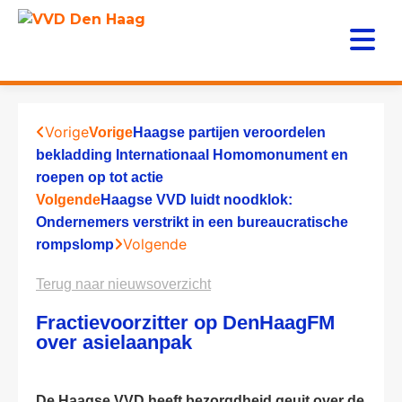
Vorige
Vorige
Haagse partijen veroordelen
bekladding Internationaal Homomonument en
roepen op tot actie
Volgende
Haagse VVD luidt noodklok:
Ondernemers verstrikt in een bureaucratische
Volgende
rompslomp
Terug naar nieuwsoverzicht
Fractievoorzitter op DenHaagFM
over asielaanpak
De Haagse VVD heeft bezorgdheid geuit over de