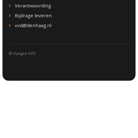
Verantwoording
Bijdrage leveren
vvd@denhaag.nl
© Haagse VVD