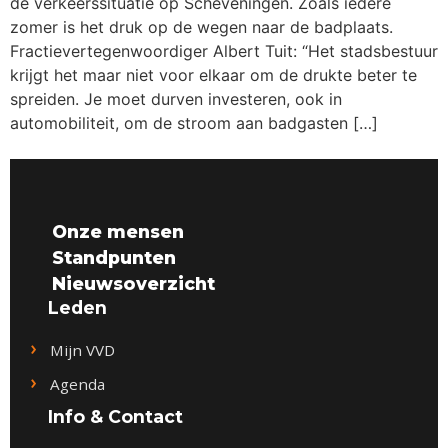
de verkeerssituatie op Scheveningen. Zoals iedere
zomer is het druk op de wegen naar de badplaats.
Fractievertegenwoordiger Albert Tuit: “Het stadsbestuur
krijgt het maar niet voor elkaar om de drukte beter te
spreiden. Je moet durven investeren, ook in
automobiliteit, om de stroom aan badgasten […]
Onze mensen
Standpunten
Nieuwsoverzicht
Leden
Mijn VVD
Agenda
Info & Contact